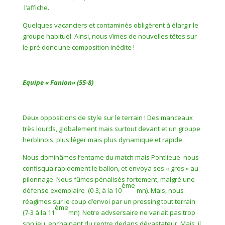
l‘affiche.
Quelques vacanciers et contaminés obligèrent à élargir le
groupe habituel. Ainsi, nous vîmes de nouvelles têtes sur
le pré donc une composition inédite !
Equipe « Fanion» (55-8)
Deux oppositions de style sur le terrain ! Des manceaux
très lourds, globalement mais surtout devant et un groupe
herblinois, plus léger mais plus dynamique et rapide.
Nous dominâmes l’entame du match mais Pontlieue
nous
confisqua rapidement le ballon, et envoya ses « gros » au
pilonnage. Nous fûmes pénalisés fortement, malgré une
ème
défense exemplaire
(0-3, à la 10
mn). Mais, nous
réagîmes sur le coup d’envoi par un pressing tout terrain
ème
(7-3 à la 11
mn). Notre advsersaire ne variait pas trop
son jeu, enchainant du rentre dedans dévastateur. Mais, il